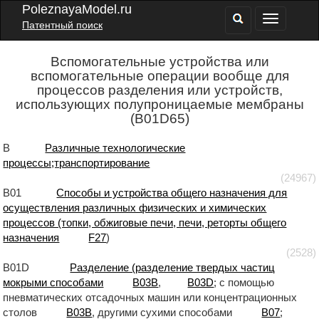
PoleznayaModel.ru
Патентный поиск
Вспомогательные устройства или
вспомогательные операции вообще для
процессов разделения или устройств,
использующих полупроницаемые мембраны
(B01D65)
B
Различные технологические
процессы;транспортирование
(24967)
B01
Способы и устройства общего назначения для
осуществления различных физических и химических
процессов (топки, обжиговые печи, печи, реторты общего
назначения
F27
)
(2528)
B01D
Разделение (разделение твердых частиц
мокрыми способами
B03B
,
B03D
; с помощью
пневматических отсадочных машин или концентрационных
столов
B03B
, другими сухими способами
B07
;