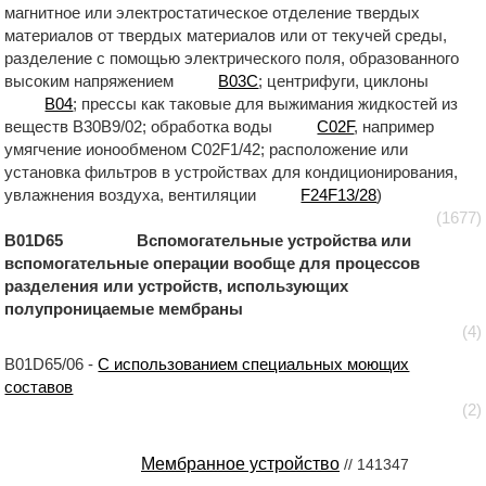
магнитное или электростатическое отделение твердых
материалов от твердых материалов или от текучей среды,
разделение с помощью электрического поля, образованного
высоким напряжением
B03C
; центрифуги, циклоны
B04
; прессы как таковые для выжимания жидкостей из
веществ B30B9/02; обработка воды
C02F
, например
умягчение ионообменом C02F1/42; расположение или
установка фильтров в устройствах для кондиционирования,
увлажнения воздуха, вентиляции
F24F13/28
)
(1677)
B01D65 Вспомогательные устройства или
вспомогательные операции вообще для процессов
разделения или устройств, использующих
полупроницаемые мембраны
(4)
B01D65/06 -
С использованием специальных моющих
составов
(2)
Мембранное устройство
// 141347