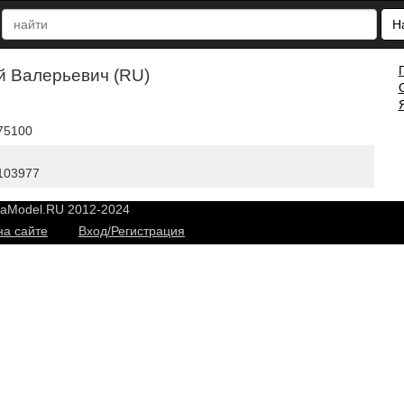
Н
й Валерьевич (RU)
 75100
 103977
yaModel.RU 2012-2024
на сайте
Вход/Регистрация