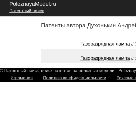
PoleznayaModel.ru
Патентный поиск
Патенты автора Духонькин Андре
Газоразрядная лампа
//
Газоразрядная лампа
//
© Патентный поиск, поиск патентов на полезные модели - Polezna
Игромания
Политика конфиденциальности
Реклама 