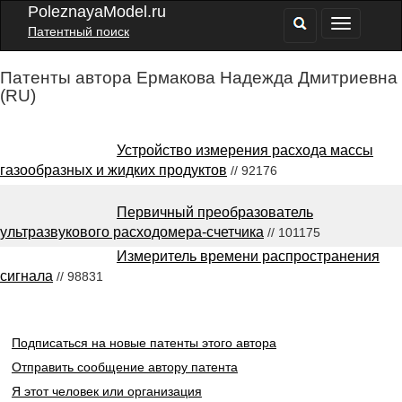
PoleznayaModel.ru
Патентный поиск
Патенты автора Ермакова Надежда Дмитриевна
(RU)
Устройство измерения расхода массы
газообразных и жидких продуктов
// 92176
Первичный преобразователь
ультразвукового расходомера-счетчика
// 101175
Измеритель времени распространения
сигнала
// 98831
Подписаться на новые патенты этого автора
Отправить сообщение автору патента
Я этот человек или организация