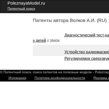
PoleznayaModel.ru
Патентный поиск
Патенты автора Волков А.И. (RU)
Диагностический тест-н
у детей
// 38404
Устройство радиомаски
Регулируемое сверхзвук
© Патентный поиск, поиск патентов на полезные модели - Polezna
Игромания
Политика конфиденциальности
Реклама 