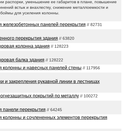
ии распорки, уменьшение ее габаритов в плане, повышение
инений встык и внахлестку, снижение металлоемкости и
обоймы для усиления колонны.
ия железобетонных панелей перекрытия
// 82731
енного перекрытия здания
// 63820
ровая колонна здания
// 128223
ровая балка здания
// 128222
я колонны и навесных панелей стены
// 117956
ки и закрепления рукавной линии в лестницах
 огнезащитных покрытий по металлу
// 100272
я панели перекрытия
// 64245
я колонны и сочлененных элементов перекрытия