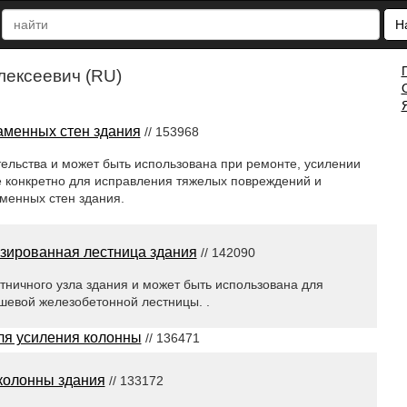
Н
лексеевич (RU)
аменных стен здания
// 153968
тельства и может быть использована при ремонте, усилении
е конкретно для исправления тяжелых повреждений и
менных стен здания.
ированная лестница здания
// 142090
стничного узла здания и может быть использована для
шевой железобетонной лестницы. .
ля усиления колонны
// 136471
колонны здания
// 133172