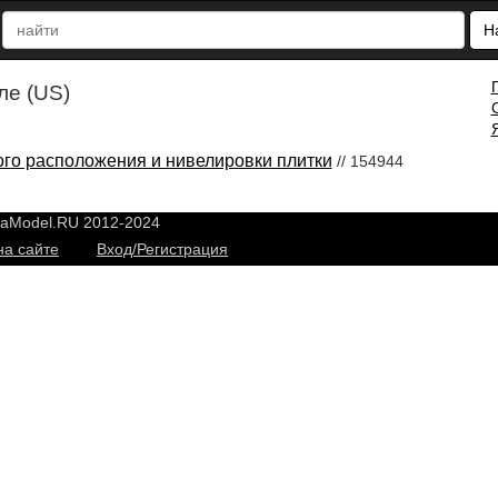
Н
е (US)
ого расположения и нивелировки плитки
// 154944
yaModel.RU 2012-2024
на сайте
Вход/Регистрация