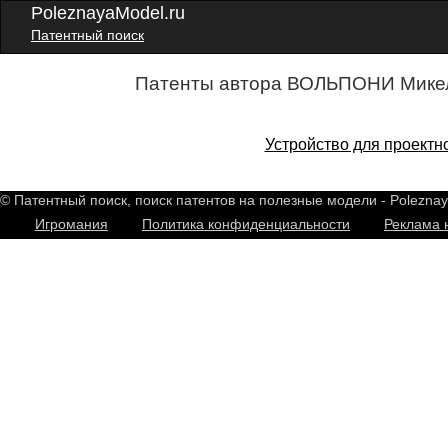
PoleznayaModel.ru
Патентный поиск
Патенты автора ВОЛЬПОНИ Микел
Устройство для проектн
© Патентный поиск, поиск патентов на полезные модели - Polezna
Игромания
Политика конфиденциальности
Реклама 