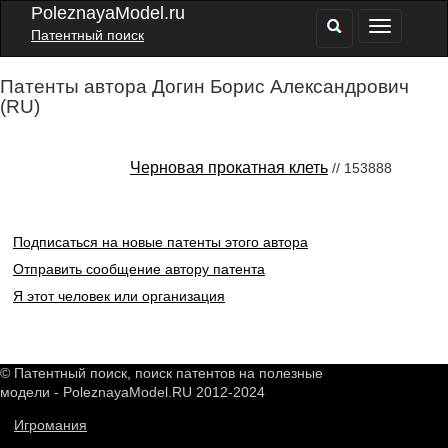
PoleznayaModel.ru
Патентный поиск
Патенты автора Догин Борис Александрович
(RU)
Черновая прокатная клеть
// 153888
Подписаться на новые патенты этого автора
Отправить сообщение автору патента
Я этот человек или организация
© Патентный поиск, поиск патентов на полезные
модели - PoleznayaModel.RU 2012-2024
Игромания