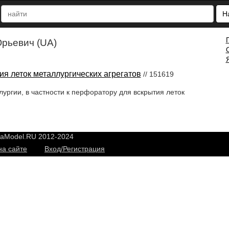
Н
рьевич (UA)
я леток металлургических агрегатов
// 151619
ургии, в частности к перфоратору для вскрытия леток
yaModel.RU 2012-2024
на сайте
Вход/Регистрация