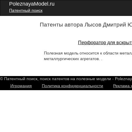
PoleznayaModel.ru
Патентный поиск
Патенты автора Лысов Дмитрий Ю
Перфоратор для вскрыти
Полезная модель относится к области металл
металлургических агрегатов. .
© Патентный поиск, поиск патентов на полезные модели - Polezna
Игромания
Политика конфиденциальности
Реклама 