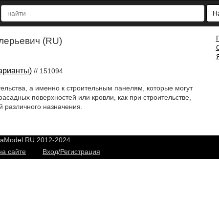
Н
лерьевич (RU)
арианты)
// 151094
тельства, а именно к строительным панелям, которые могут
асадных поверхностей или кровли, как при строительстве,
й различного назначения.
yaModel.RU 2012-2024
на сайте
Вход/Регистрация