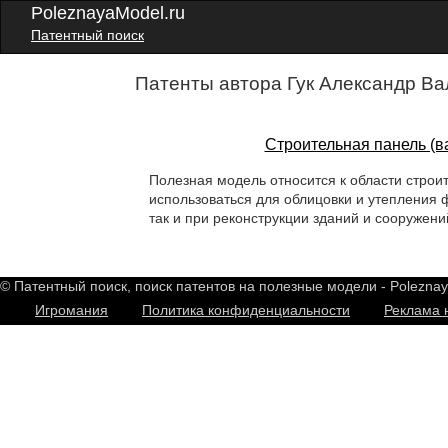
PoleznayaModel.ru
Патентный поиск
Патенты автора Гук Александр Ва
Строительная панель (в
Полезная модель относится к области строи
использоваться для облицовки и утепления ф
так и при реконструкции зданий и сооружени
© Патентный поиск, поиск патентов на полезные модели - Polezna
Игромания
Политика конфиденциальности
Реклама 