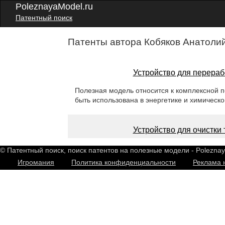
PoleznayaModel.ru
Патентный поиск
Патенты автора Кобяков Анатолий
Устройство для перераб
Полезная модель относится к комплексной 
быть использована в энергетике и химическ
Устройство для очистки 
© Патентный поиск, поиск патентов на полезные модели - Polezna
Игромания
Политика конфиденциальности
Реклама 