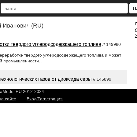
Н
 Иванович (RU)
отки твердого углеродсодержащего топлива
// 149980
переработке твердого углеродсодержащего топлива и может
ой промышленности. .
технологических газов от диоксида серы
// 145899
yaModel.RU 2012-2024
на сайте
Вход/Регистрация