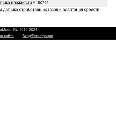
тчика влажности
// 150749
и датчика отработавших газов и адаптация средств
yaModel.RU 2012-2024
на сайте
Вход/Регистрация