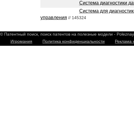
Система диагностики да
Система для диагностик
управления
// 145324
© Патентный поиск, поиск патентов на полезные модели - Polezna
Игромания
Политика конфиденциальности
Реклама 