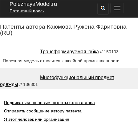
PoleznayaModel.ru
Патентный поиск
Патенты автора Каюмова Ружена Фаритовна
(RU)
Трансформируемая юбка
// 150103
Полезная модель относится к швейной промышленности. .
Многофункциональный предмет
одежды
// 136301
Подписаться на новые патенты этого автора
Отправить сообщение автору патента
Я этот человек или организация