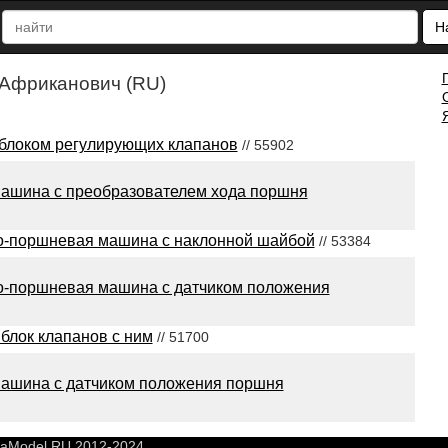
Н
 Африканович (RU)
 блоком регулирующих клапанов
// 55902
ашина с преобразователем хода поршня
о-поршневая машина с наклонной шайбой
// 53384
о-поршневая машина с датчиком положения
блок клапанов с ним
// 51700
ашина с датчиком положения поршня
yaModel.RU 2012-2024