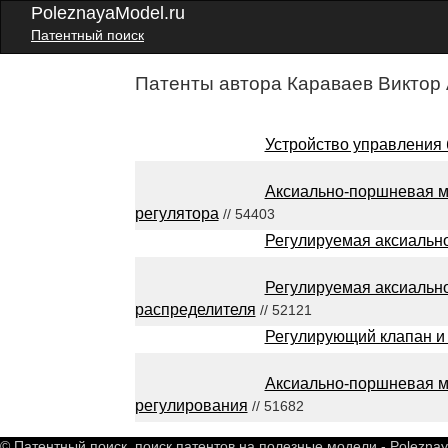
PoleznayaModel.ru
Патентный поиск
Патенты автора Караваев Виктор
Устройство управления
Аксиально-поршневая м
регулятора
// 54403
Регулируемая аксиальн
Регулируемая аксиальн
распределителя
// 52121
Регулирующий клапан и 
Аксиально-поршневая м
регулирования
// 51682
© Патентный поиск, поиск патентов на полезные модели - Polezna