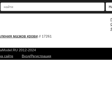
Н
вления мазков крови
// 17261
yaModel.RU 2012-2024
на сайте
Вход/Регистрация