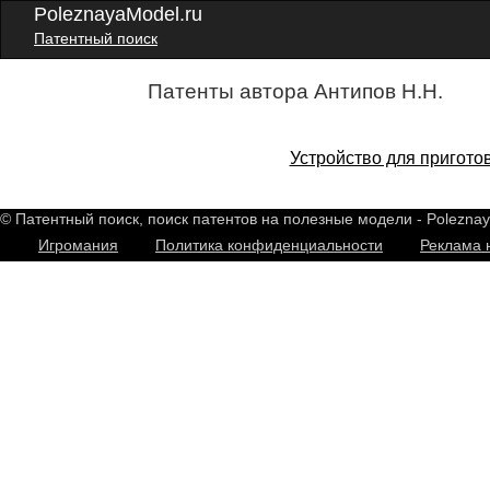
PoleznayaModel.ru
Патентный поиск
Патенты автора Антипов Н.Н.
Устройство для пригото
© Патентный поиск, поиск патентов на полезные модели - Polezna
Игромания
Политика конфиденциальности
Реклама 